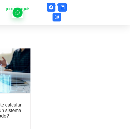
Síguenos
¡COTIZA AQUÍ!
te calcular
 un sistema
nado?