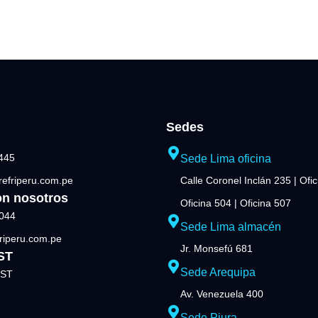
Sedes
445
Sede Lima oficina
efriperu.com.pe
Calle Coronel Inclán 235 | Ofi
on nosotros
Oficina 504 | Oficina 507
044
Sede Lima almacén
riperu.com.pe
Jr. Monsefú 681
SST
Sede Arequipa
SST
Av. Venezuela 400
Sede Piura