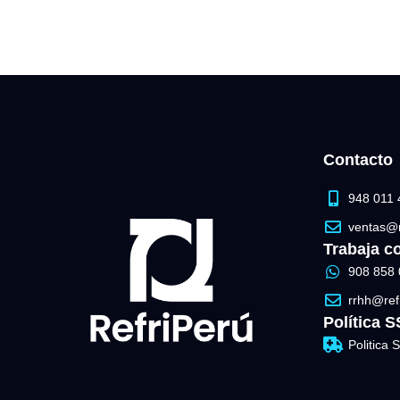
Contacto
948 011 
ventas@r
Trabaja c
908 858 
rrhh@ref
Política 
Politica 