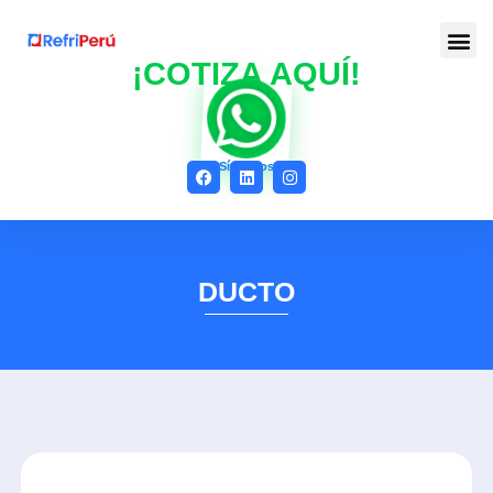
¡COTIZA AQUÍ!
Síguenos
DUCTO