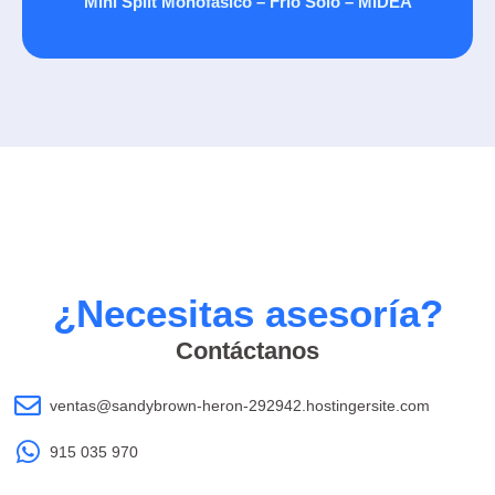
Mini Split Monofásico – Frio Solo – MIDEA
¿Necesitas asesoría?
Contáctanos
ventas@sandybrown-heron-292942.hostingersite.com
915 035 970